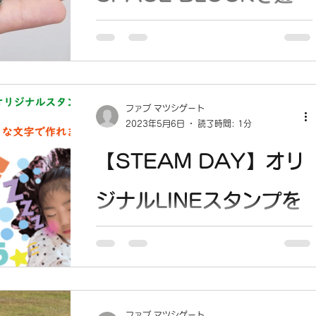
ぼう！
5/21(SUN) 13:00-15:00 講座詳細 会
場：マツシゲート2階 ファブスペース
日 付：5月21日(日） 時 間：13：00〜
ファブ マツシゲート
15：00 参加費：500円（1組） 定 員：
2023年5月6日
読了時間: 1分
5組(1組は3名程度) １：SPACE...
【STEAM DAY】オリ
ジナルLINEスタンプを
作ろう
5/21(SUN) 10:00-12:00 講座詳細 日
付：5月21日(日） 場 所：マツシゲート2
階 ファブスペース 時 間：10：00〜
ファブ マツシゲート