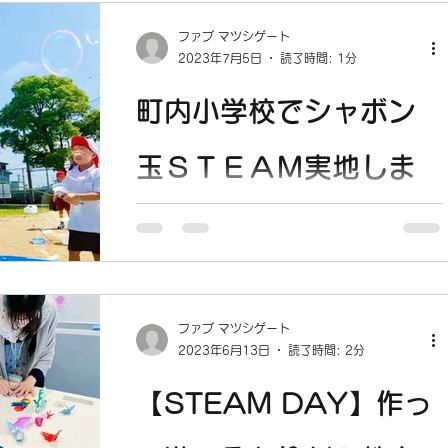
がみ教室が開催されました。 STEAM
DAY 8月6日（日）10：00〜11：30 た
ファブ マツシゲート
くさん用意してくれたおりがみ本の中か
2023年7月5日
読了時間: 1分
ら、おりたいものを自由にえらんでチャレ
ンジ！ 小学校1年生2人はスズメとフクロ
町内小学校でシャボン
ウ、セダン車🚗と立体に苦戦しつつ...
玉ＳＴＥＡＭ実地しま
した!!
7月４日町内小学校１年生の生活の授業で
「夏の遊び」をテーマにシャボン玉をしに
行ってきました。授業で、子供たちが作っ
ファブ マツシゲート
たハンガーの枠でシャボン玉を作ったり、
2023年6月13日
読了時間: 2分
棒にチェーンを付けて大きなシャボン玉を
作ったりと、とても楽しい時間となり、子
【STEAM DAY】作っ
供たちも大喜びでした。...