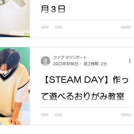
月３日
水と空気とペットボトルで ロケットを作
ろう！ ９月３日STEAM学び隊が鳴門教育
大学の先生によって実施されました。 ロ
ケットの模様をデザインしたり、飛ばし方
や水の量を工夫したりして、長く高く飛ぶ
ファブ マツシゲート
ロケットを作りました。 先生の話を聞い
2023年8月6日
読了時間: 2分
て、試行錯誤しながら作った結果、７２ｍ
８０...
【STEAM DAY】作っ
て遊べるおりがみ教室
を実施しました。
折り紙マスター三原竜馬さん によるおり