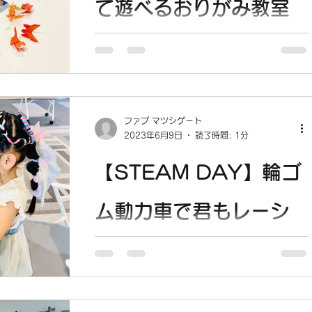
て遊べるおりがみ教室
を実施しました。
5/21(SUN) 10:00-11:30 5月21日開催の
STEAM DAY では、 折り紙マスター三原
竜馬さん による、おりがみ教室を開催し
ファブ マツシゲート
ます。 日 時：5月21日（日）10：00〜
2023年6月9日
読了時間: 1分
11：30 場 所：マツシゲート コワーキ
ングスペース...
【STEAM DAY】輪ゴ
ム動力車で君もレーシ
ングドライバー!!を実施
しました。
5/21(SUN) 13:00-15:00 講座詳細 日
付：5月21日(日） 会 場：マツシゲート2