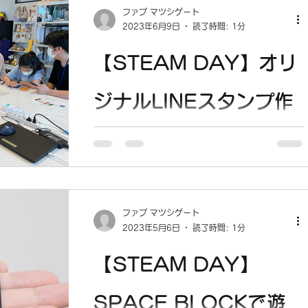
階 コワーキングスペース 時 間：13：
ファブ マツシゲート
00〜15：00 定 員：5組(1組3名程度）
2023年6月9日
読了時間: 1分
参加費：500円(1台につき）...
【STEAM DAY】オリ
ジナルLINEスタンプ作
りを実施しまし
た。
5/21(SUN) 10:00-12:00 講座詳細 日
付：5月21日(日） 場 所：マツシゲート2
階 ファブスペース 時 間：10：00〜
ファブ マツシゲート
12：00 参加費：500円（スマホ1台あた
2023年5月6日
読了時間: 1分
り） 定 員：5組（1組は3名程度）...
【STEAM DAY】
SPACE BLOCKで遊