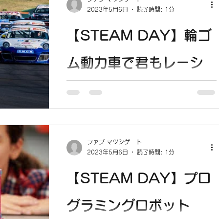
12：00 参加費：500円（スマホ1台あた
2023年5月6日
読了時間: 1分
り） 定 員：5組（1組は3名程度）...
【STEAM DAY】輪ゴ
ム動力車で君もレーシ
ングドライバー
5/21(SUN) 13:00-15:00 講座詳細 日
付：5月21日(日） 会 場：マツシゲート2
階 コワーキングスペース 時 間：13：
ファブ マツシゲート
00〜15：00 定 員：5組(1組3名程度）
2023年5月6日
読了時間: 1分
参加費：500円(1台につき）...
【STEAM DAY】プロ
グラミングロボット