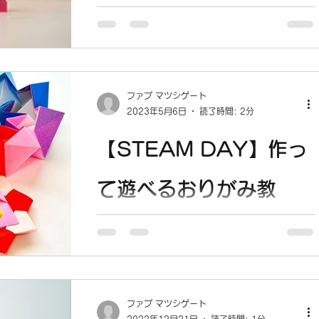
LEGO SPIKE
5/21(SUN) 10:00-12:00 「 LEGO
SPIKE を使って 障害物を乗り越えて
GOALまでたどり着ける乗り物を作ろう！
ファブ マツシゲート
」 講座内容 今回はLEGO ブロックを組み
2023年5月6日
読了時間: 2分
立てて自動車などの乗り物を作り、 自動
制御プログラムを作って実際に動かしてみ
【STEAM DAY】作っ
ましょう！...
て遊べるおりがみ教
室
5/21(SUN) 10:00-11:30 5月21日開催の
STEAM DAY では、 折り紙マスター三原
竜馬さん による、おりがみ教室を開催し
ファブ マツシゲート
ます。 日 時：5月21日（日）10：00〜
2022年12月21日
読了時間: 1分