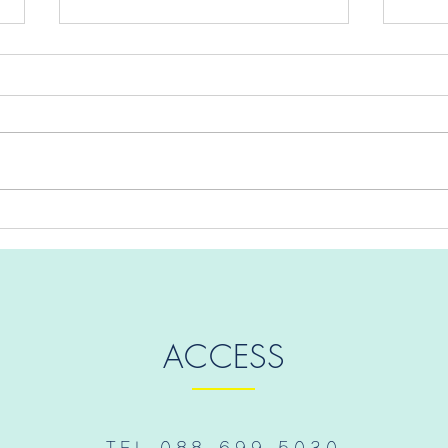
【STEAM DAY】作って遊べ
町内
るおりがみ教室を実施しまし
ＥＡ
た。
ACCESS
TEL.088-699-5030