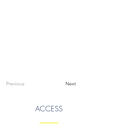
Previous
Next
ACCESS
TEL.088-699-5030