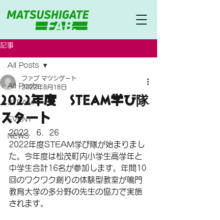
記事
All Posts
ファブ マツシゲート
All Posts
2022年8月18日
2022年度 STEAM学び隊
STEAM
スタート
EVENT
2022．6．26
NEWS
2022年度STEAM学び隊が始まりまし
た。今年度は松茂町内小学生高学年と
中学生合計16名が参加します。年間10
回のワクワク創りの体験型教室が鳴門
教育大学の多分野の先生の協力で実施
されます。