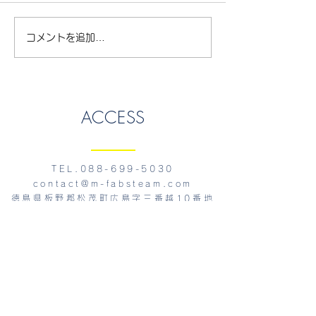
【STEAM DAY】作って
町内小学校でシ
コメントを追加…
遊べるおりがみ教室を実
ＳＴＥＡＭ実地
施しました。
た!!
ACCESS
TEL.088-699-5030
contact@m-fabsteam.com
徳島県板野郡松茂町広島字三番越10番地