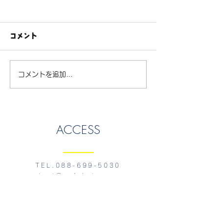
コメント
【STEAM DAY】作って
町内小学校でシ
コメントを追加…
遊べるおりがみ教室を実
ＳＴＥＡＭ実地
施しました。
た!!
ACCESS
TEL.088-699-5030
contact@m-fabsteam.com
徳島県板野郡松茂町広島字三番越10番地